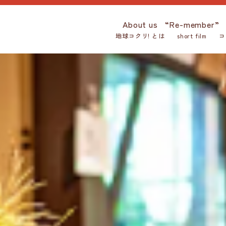
About us
“Re-member”
地球コクリ! とは
short film
コ