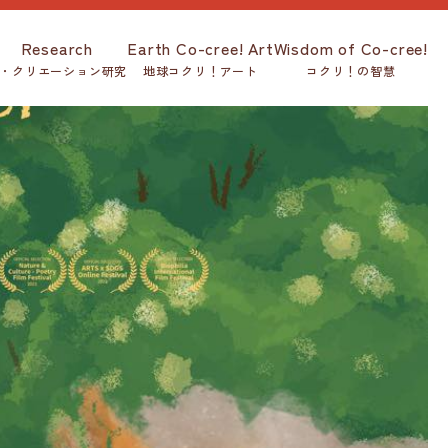
Research
Earth Co-cree! Art
Wisdom of Co-cree!
・クリエーション研究
地球コクリ！アート
コクリ！の智慧